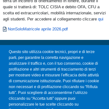
terrà un incontro di orientamento in itinere, durante il
quale si tratterà di: TOLC CISIA e debito OFA, CFU a
scelta ed extracurricolari, mobilità internazionale, servizi
agli studenti. Per accedere al collegamento cliccare
qui
Documento
NonSoloMatricole aprile 2026.pdf
Questo sito utilizza cookie tecnici, propri e di terze
parti, per garantire la corretta navigazione e
analizzare il traffico e, con il tuo consenso, cookie di
profilazione e altri strumenti di tracciamento di terzi
per mostrare video e misurare l'efficacia delle attività
Università degli Studi di Messina
di comunicazione istituzionale. Puoi rifiutare i cookie
Piazza Pugliatti, 1 - 98122 Messina
non necessari e di profilazione cliccando su “Rifiuta
Cod. Fiscale 80004070837
tutti”. Puoi scegliere di acconsentirne l’utilizzo
P.IVA 00724160833
cliccando su “Accetta tutti” oppure puoi
Centralino: 090 676 1
personalizzare le tue scelte cliccando su
MENÙ SOCIAL