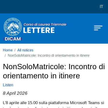
Corso di laurea in Lettere
Skip to main content
IT
Home
All notices
NonSoloMatricole: Incontro di orientamento in itinere
NonSoloMatricole: Incontro di
orientamento in itinere
Listen
8 April 2026
Paragrafo
L'8 aprile alle 15.00 sulla piattaforma Microsoft Teams si